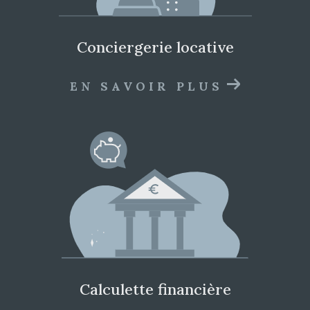
TVA réduite
Défiscalisation
conciergerie locative
Notre accompagnement au
financement immobilier
EN SAVOIR PLUS
Votre rêve est d'acquérir une maison ? Marie-
Hélène Mateja, créatrice de MHM Finance &
Immo, effectue une étude sur votre capacité
d'emprunt.
Après l
'étude de votre situation financière
,
une offre adaptée vous est soumise.
calculette financière