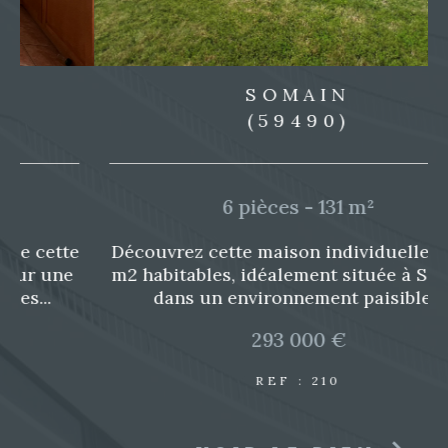
ORCHIES
(59310)
6 pièces - 115 m²
n
Découvrez cette charmante maison située
e
à proximité de toutes les commodités, écol
es et commerces. Maison de 115m2...
314 500 €
REF : 162
COUP DE COEUR