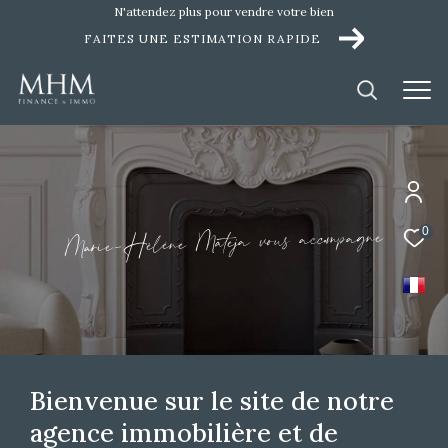
N'attendez plus pour vendre votre bien
FAITES UNE ESTIMATION RAPIDE
e
n
g
a
p
m
c
o
c
a
u
s
o
v
a
0
j
e
a
t
M
e
n
è
l
é
H
-
e
i
a
r
M
Bienvenue sur le site de notre
agence immobilière et de