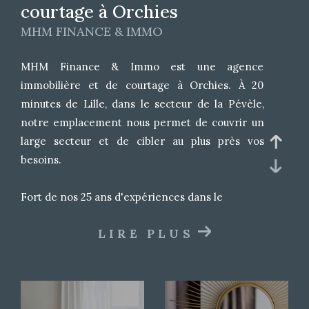
courtage à Orchies
MHM FINANCE & IMMO
MHM Finance & Immo est une agence
immobilière et de courtage à Orchies. À 20
minutes de Lille, dans le secteur de la Pévèle,
notre emplacement nous permet de couvrir un
large secteur et de cibler au plus près vos
besoins.
Fort de nos 25 ans d'expériences dans le
domaine des achats et ventes immobilières,
LIRE PLUS
nous nous impliquons pleinement dans
l'aboutissement de votre recherche (maison,
terrain, neuf).
De plus, notre agence se distingue par sa double