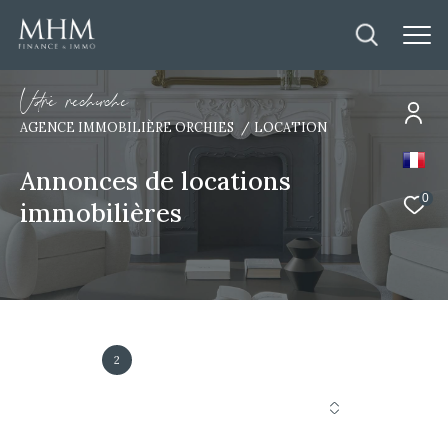
V
o
r
e
r
e
c
e
c
e
AGENCE IMMOBILIÈRE ORCHIES
LOCATION
Annonces de locations
0
immobilières
2
Annonce(s) trouvée(s) selon vos critères
Trier par
Les plus récentes