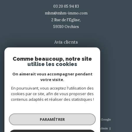
03 20 05 94 83
mhm@mhm-immo.com
2 Rue de l'Eglise,
59310
orchies
Avis clients
Comme beaucoup, notre site
utilise les cookies
On aimerait vous accompagner pendant
votre visite.
Nous suivre sur
En poursuivant, vous acceptez l'utilisation des
cookies par ce site, afin de vous proposer des
contenus adaptés et réaliser des statistiques !
PARAMÉTRER
© 2026 | Tous droits réservés | Traduction powered by Google
|
Nos honoraires
Plan du site
Mentions légales
Admin