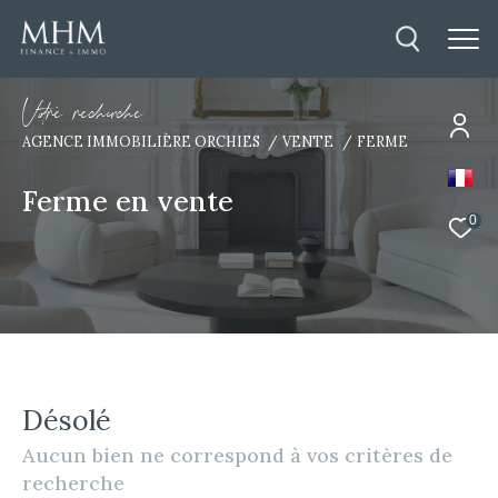
V
o
r
e
r
e
c
e
c
e
AGENCE IMMOBILIÈRE ORCHIES
VENTE
FERME
Ferme en vente
0
Désolé
Aucun bien ne correspond à vos critères de
recherche